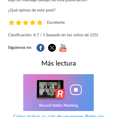
deje un mensaje debajo de esta publicación.
¿Qué opinas de este post?
Excelente
1
2
3
4
5
Clasificación: 4.7 / 5 (basado en los votos de 125)
Síguienos en
Más lectura
Cómo grabar su sala de reuniones Robin sin