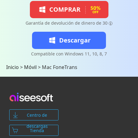
COMPRAR
Garantía de devolución de dinero de 30
Descargar
Compatible con Windows 11, 10, 8, 7
Inicio
>
Móvil
>
Mac FoneTrans
Centro de
descargas
Tienda