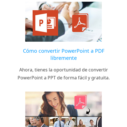
Cómo convertir PowerPoint a PDF
libremente
Ahora, tienes la oportunidad de convertir
PowerPoint a PPT de forma fácil y gratuita.