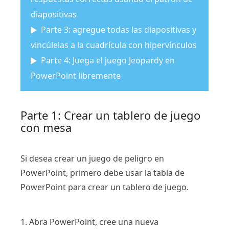
diapositivas
Parte 3: agregue todas las diapositivas y
vincúlelas a la cuadrícula con hipervínculos
Parte 4: Juega el juego Jeopardy en
PowerPoint libremente
Parte 1: Crear un tablero de juego
con mesa
Si desea crear un juego de peligro en
PowerPoint, primero debe usar la tabla de
PowerPoint para crear un tablero de juego.
1. Abra PowerPoint, cree una nueva