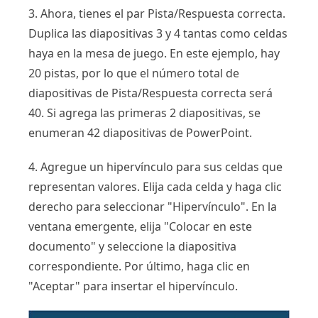
3. Ahora, tienes el par Pista/Respuesta correcta.
Duplica las diapositivas 3 y 4 tantas como celdas
haya en la mesa de juego. En este ejemplo, hay
20 pistas, por lo que el número total de
diapositivas de Pista/Respuesta correcta será
40. Si agrega las primeras 2 diapositivas, se
enumeran 42 diapositivas de PowerPoint.
4. Agregue un hipervínculo para sus celdas que
representan valores. Elija cada celda y haga clic
derecho para seleccionar "Hipervínculo". En la
ventana emergente, elija "Colocar en este
documento" y seleccione la diapositiva
correspondiente. Por último, haga clic en
"Aceptar" para insertar el hipervínculo.