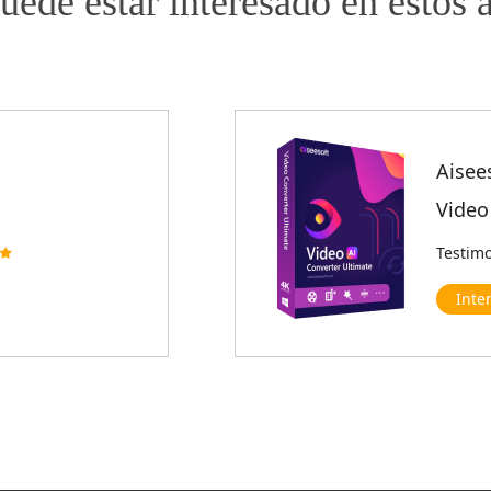
uede estar interesado en estos a
Aisee
Video
Testim
Inte