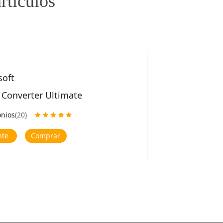
rtículos
soft
 Converter Ultimate
onios
(20)
nte
Comprar