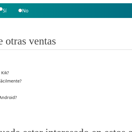
Sí
No
e otras ventas
 Kik?
fácilmente?
Android?