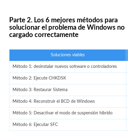
Parte 2. Los 6 mejores métodos para
solucionar el problema de Windows no
cargado correctamente
Soluciones viables
Método 1: desinstalar nuevos software o controladores
Ir a
Método 2: Ejecute CHKDSK
Ir a
Método 3: Restaurar Sistema
Ir a
Método 4: Reconstruir el BCD de Windows
Ir a
Método 5: Desactivar el modo de suspensión híbrido
Ir a
Método 6: Ejecutar SFC
Ir a