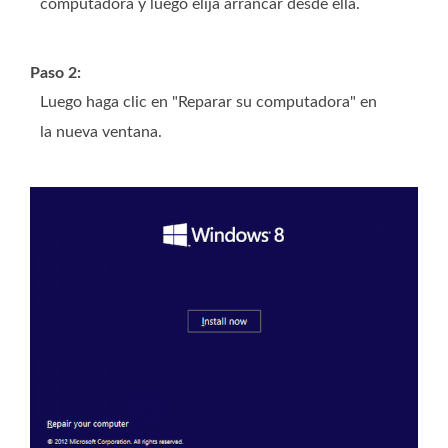
computadora y luego elija arrancar desde ella.
Paso 2:
Luego haga clic en "Reparar su computadora" en
la nueva ventana.