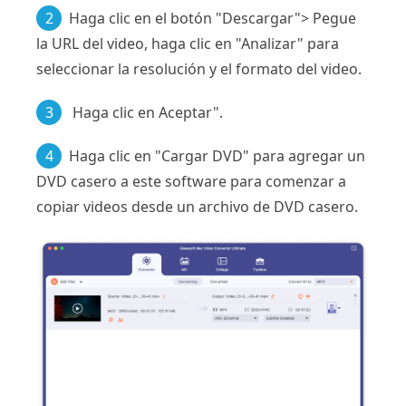
2
Haga clic en el botón "Descargar"> Pegue
la URL del video, haga clic en "Analizar" para
seleccionar la resolución y el formato del video.
3
Haga clic en Aceptar".
4
Haga clic en "Cargar DVD" para agregar un
DVD casero a este software para comenzar a
copiar videos desde un archivo de DVD casero.