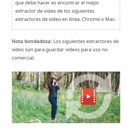
que debe hacer es encontrar el mejor
extractor de video de los siguientes
extractores de video en línea, Chrome o Mac.
Nota bondadosa:
Los siguientes extractores de
video son para guardar videos para uso no
comercial.