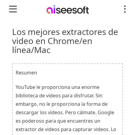
Los mejores extractores de
video en Chrome/en
línea/Mac
Resumen
YouTube le proporciona una enorme
biblioteca de videos para disfrutar. Sin
embargo, no le proporciona la forma de
descargar los videos. Pero cálmate. Google
es poderoso para que encuentres un
extractor de videos para capturar videos. Lo