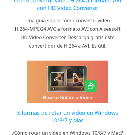
Cómo convertir video H.264 a formato AVI
con HD Video Converter
Una guía sobre cómo convertir video
H.264/MPEG4 AVC a formato AVI con Aiseesoft
HD Video Converter. Descarga gratis este
convertidor de H.264 a AVI. Es útil.
5 formas de rotar un video en Windows
10/8/7 y Mac
¿Cómo rotar un video en Windows 10/8/7 y Mac?