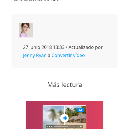
27 junio 2018 13:33 / Actualizado por
Jenny Ryan
a
Convertir vídeo
Más lectura