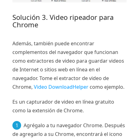
Solución 3. Video ripeador para
Chrome
Además, también puede encontrar
complementos del navegador que funcionan
como extractores de video para guardar videos
de Internet o sitios web en línea en el
navegador. Tome el extractor de video de
Chrome,
Video DownloadHelper
como ejemplo.
Es un capturador de video en línea gratuito
como la extensión de Chrome.
1
Agrégalo a tu navegador Chrome. Después
de agregarlo a su Chrome, encontrará el icono