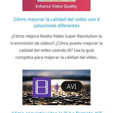
Cómo mejorar la calidad del vídeo con 4
soluciones diferentes
¿Cómo mejora Nvidia Video Super Resolution la
transmisión de vídeos? ¿Cómo puedo mejorar la
calidad del video usando IA? Lea la guía
completa para mejorar la calidad del video.