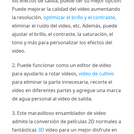
los efectos de salida, puede ser su mejor opción.
Puede mejorar la calidad del video aumentando
la resolución,
optimizar el brillo y el contraste
,
eliminar el ruido del video, etc. Además, puede
ajustar el brillo, el contraste, la saturación, el
tono y más para personalizar los efectos del
video.
2. Puede funcionar como un editor de video
para ayudarlo a rotar videos,
video de cultivo
para eliminar la parte innecesaria, recorte el
video en diferentes partes y agregue una marca
de agua personal al video de salida.
3. Este maravilloso ensamblador de video
admite la conversión de películas 2D normales a
fantásticas
3D
video para un mejor disfrute en