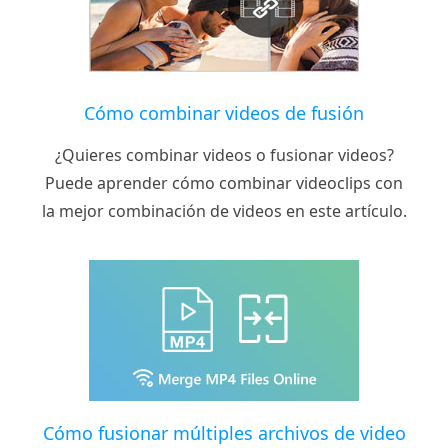
Cómo combinar videos de fusión
¿Quieres combinar videos o fusionar videos?
Puede aprender cómo combinar videoclips con
la mejor combinación de videos en este artículo.
Cómo fusionar múltiples archivos de video