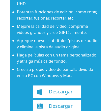
UHD.
Potentes funciones de edición, como rotar,
recortar, fusionar, recortar, etc.
Mejore la calidad del video, comprima
videos grandes y cree GIF fácilmente.
Agregue nuevos subtítulos/pistas de audio
y elimine la pista de audio original.
Haga películas con un tema personalizado
y atraiga música de fondo.
Cree su propio video de pantalla dividida
en su PC con Windows y Mac.
Descargar
Descargar