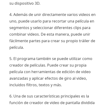
su dispositivo 3D.
4. Además de unir directamente varios videos en
uno, puede usarlo para recortar una película en
segmentos y seleccionar diferentes clips para
combinar videos. De esta manera, puede unir
fácilmente partes para crear su propio tráiler de
película.
5. El programa también se puede utilizar como
creador de películas. Puede crear su propia
película con herramientas de edición de video
avanzadas y aplicar efectos de giro al video,
incluidos filtros, textos y más.
6. Una de sus características principales es la
función de creador de video de pantalla dividida