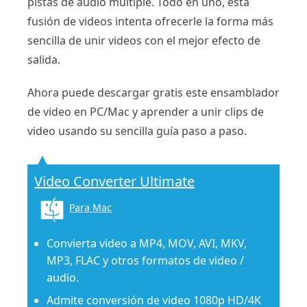
pistas de audio múltiple. Todo en uno, esta
fusión de videos intenta ofrecerle la forma más
sencilla de unir videos con el mejor efecto de
salida.
Ahora puede descargar gratis este ensamblador
de video en PC/Mac y aprender a unir clips de
video usando su sencilla guía paso a paso.
Video Converter Ultimate
Para Mac
Convierta video a MP4, MOV, AVI, MKV,
MP3, FLAC y otros formatos de video /
audio.
Admite conversión de video 1080p HD/4K