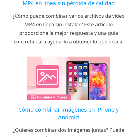
MP4 en línea sin pérdida de calidad
¿Cómo puede combinar varios archivos de video
MP4 en línea sin instalar? Este artículo
proporciona la mejor respuesta y una guía
concreta para ayudarlo a obtener lo que desea.
Cómo combinar imágenes en iPhone y
Android
¿Quieres combinar dos imágenes juntas? Puede