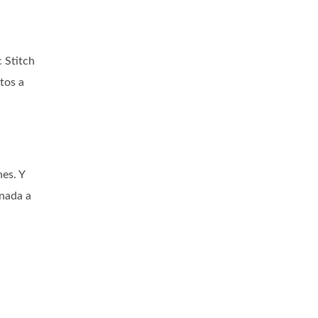
c Stitch
tos a
es. Y
inada a