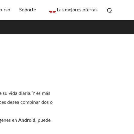
curso
Soporte
Las mejores ofertas
su vida diaria. Y es más
ces desea combinar dos o
genes en
Android
, puede