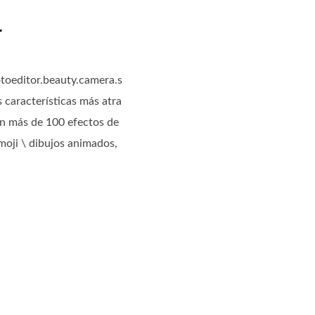
r
toeditor.beauty.camera.s
s características más atra
Con más de 100 efectos de
emoji \ dibujos animados,