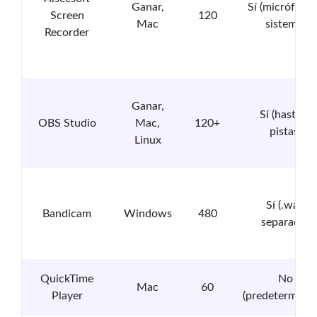
Ganar,
Sí (micrófono
Screen
120
Mac
sistema)
Recorder
Ganar,
Sí (hasta 6
OBS Studio
Mac,
120+
pistas)
Linux
Sí (.wav
Bandicam
Windows
480
separado)
QuickTime
No
Mac
60
Player
(predeterminad