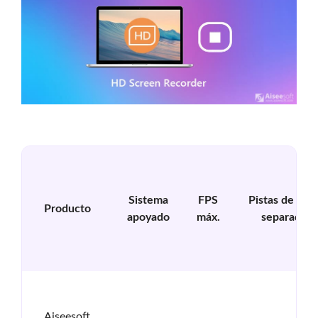
Sistema
FPS
Pistas de aud
Producto
apoyado
máx.
separadas
Aiseesoft