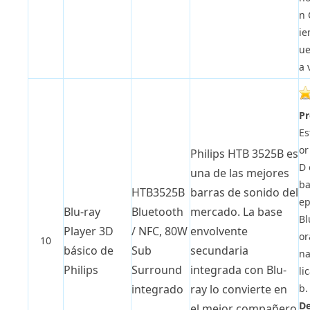
n 
ie
ue
a 
Pr
Es
or
Philips HTB 3525B es
D 
una de las mejores
ba
HTB3525B
barras de sonido del
ep
Blu-ray
Bluetooth
mercado. La base
Bl
Player 3D
/ NFC, 80W
envolvente
or
10
básico de
Sub
secundaria
na
Philips
Surround
integrada con Blu-
li
b.
integrado
ray lo convierte en
De
el mejor compañero