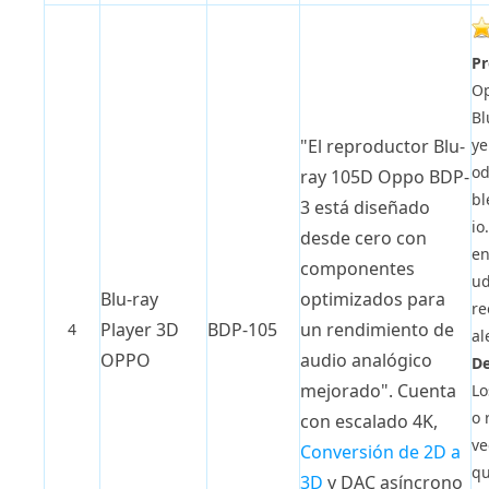
Pr
O
Bl
ye
"El reproductor Blu-
od
ray 105D Oppo BDP-
bl
3 está diseñado
io
desde cero con
en
componentes
ud
Blu-ray
optimizados para
re
Player 3D
BDP-105
un rendimiento de
4
al
OPPO
audio analógico
De
mejorado". Cuenta
Lo
o 
con escalado 4K,
ve
Conversión de 2D a
qu
3D
y DAC asíncrono