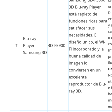
Samsung BD-F5900
Es
or
3D Blu-ray Player
D 
está repleto de
er
funciones ricas para
y 
satisfacer sus
ca
necesidades. El
o 
Blu-ray
diseño único, el Wi-
co
Player
BD-F5900
7
Fi incorporado y la
In
Samsung 3D
buena calidad de
pr
fl
imagen lo
De
convierten en un
No
excelente
nt
reproductor de Blu-
e 
ray 3D.
ha
ma
eo