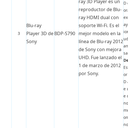
ray 3D Player es un
D 
reproductor de Blu-
or
ray HDMI dual con
ex
ay
Blu-ray
soporte Wi-Fi. Es el
io
Player 3D de
BDP-S790
mejor modelo en la
3
ud
Sony
línea de Blu-ray 2012
an
de Sony con mejora
sa
UHD. Fue lanzado el
De
1 de marzo de 2012
Es
por Sony.
or
D 
e 
e 
no
mu
on
no