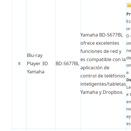
Pr
Es
or
Yamaha BD-S677BL
D 
ofrece excelentes
on
ne
funciones de red y
Blu-ray
de
es compatible con la
Player 3D
BD-S677BL
8
on
aplicación de
Yamaha
e.
control de teléfonos
De
inteligentes/tabletas
La
Yamaha y Dropbox.
e 
en
mi
ay
es