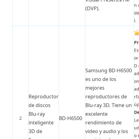
n 
(DVP).
de
l.
Pr
Es
or
D 
Samsung BD-H6500
ad
es uno de los
on
mejores
ad
Reproductor
reproductores de
rf
úp
de discos
Blu-ray 3D. Tiene un
De
Blu-ray
excelente
BD-H6500
2
La
inteligente
rendimiento de
ud
3D de
video y audio y los
o 