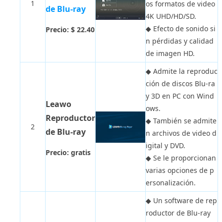
1
os formatos de video
de Blu-ray
4K UHD/HD/SD.
◆
Efecto de sonido si
Precio: $ 22.40
n pérdidas y calidad
de imagen HD.
◆
Admite la reproduc
ción de discos Blu-ra
y 3D en PC con Wind
Leawo
ows.
Reproductor
◆
También se admite
2
de Blu-ray
n archivos de video d
igital y DVD.
Precio: gratis
◆
Se le proporcionan
varias opciones de p
ersonalización.
◆
Un software de rep
roductor de Blu-ray