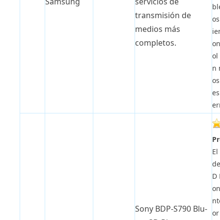
Samsung
servicios de
bl
transmisión de
os
medios más
ie
completos.
on
ol
n 
os
es
er
Pr
El
de
D 
on
nt
Sony BDP-S790 Blu-
or