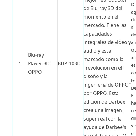
D 
de Blu-ray 3D del
ag
momento en el
do
mercado. Tiene las
s.
capacidades
de
integrales de video y
al
tr
audio y está
Blu-ray
xc
marcado como la
Player 3D
BDP-103D
1
es
"revolución en el
OPPO
o 
diseño y la
le
ingeniería de OPPO"
De
por OPPO. Esta
El
edición de Darbee
ha
crea una imagen
n 
di
súper real con la
s 
ayuda de Darbee's
er
Visual PresenceTM