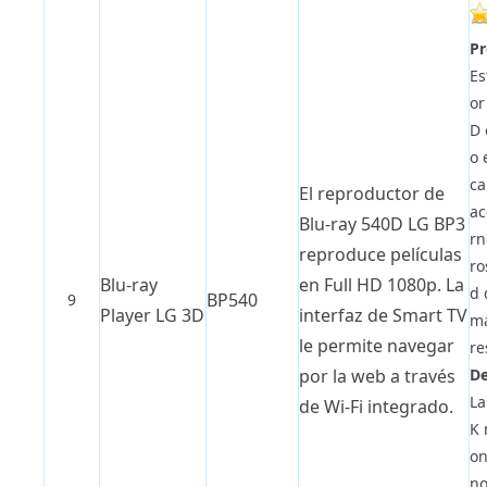
Pr
Es
or
D 
o 
ca
El reproductor de
ac
Blu-ray 540D LG BP3
rn
reproduce películas
ro
Blu-ray
en Full HD 1080p. La
d 
BP540
9
Player LG 3D
interfaz de Smart TV
ma
le permite navegar
re
De
por la web a través
La
de Wi-Fi integrado.
K 
on
no