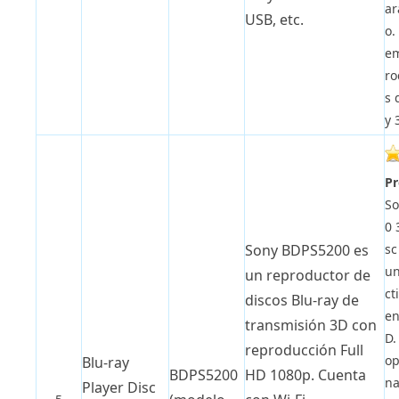
ar
USB, etc.
o.
em
ro
s 
y 
Pr
So
0 
sc
Sony BDPS5200 es
un
un reproductor de
ct
discos Blu-ray de
en
transmisión 3D con
D.
reproducción Full
op
Blu-ray
BDPS5200
HD 1080p. Cuenta
na
Player Disc