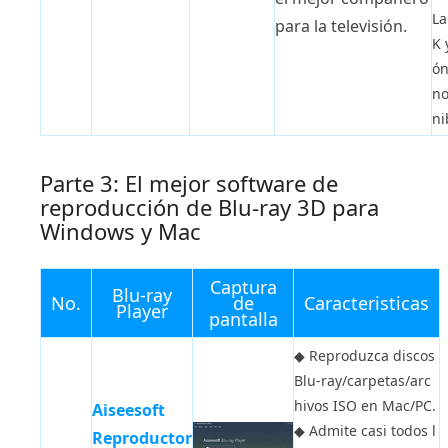
La
para la televisión.
K 
ón
no
ni
Parte 3: El mejor software de
reproducción de Blu-ray 3D para
Windows y Mac
Captura
Blu-ray
No.
de
Caracteristicas
Player
pantalla
◆
Reproduzca discos
Blu-ray/carpetas/arc
hivos ISO en Mac/PC.
Aiseesoft
◆
Admite casi todos l
Reproductor