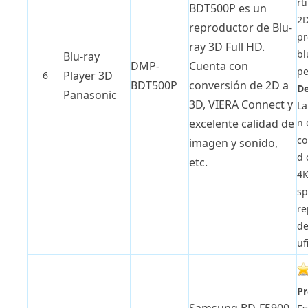
rt
BDT500P es un
2D
reproductor de Blu-
pr
ray 3D Full HD.
bl
Blu-ray
DMP-
Cuenta con
pe
Player 3D
6
BDT500P
conversión de 2D a
De
Panasonic
3D, VIERA Connect y
La
n 
excelente calidad de
co
imagen y sonido,
d 
etc.
4K
sp
re
de
uf
Pr