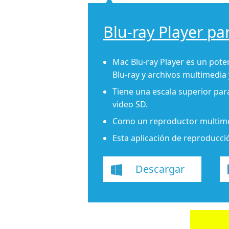
Blu-ray Player pa
Mac Blu-ray Player es un pote
Blu-ray y archivos multimedia
Tiene una escala superior para
video SD.
Como un reproductor multimed
Esta aplicación de reproducc
Descargar