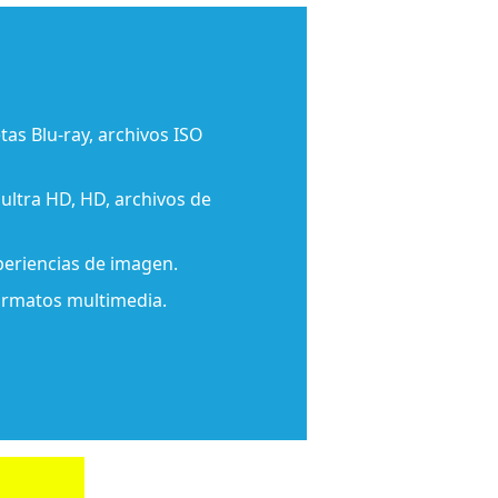
as Blu-ray, archivos ISO
 ultra HD, HD, archivos de
eriencias de imagen.
ormatos multimedia.