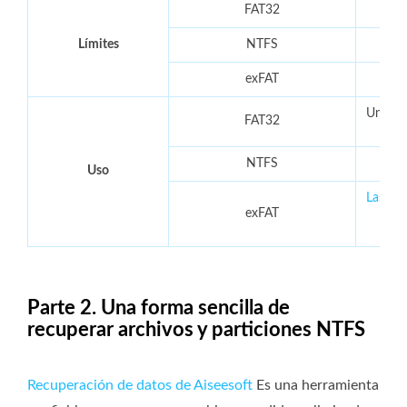
FAT32
Límites
NTFS
exFAT
Unidad
FAT32
NTFS
Unid
Uso
Las un
exFAT
GB d
Parte 2. Una forma sencilla de
recuperar archivos y particiones NTFS
Recuperación de datos de Aiseesoft
Es una herramienta