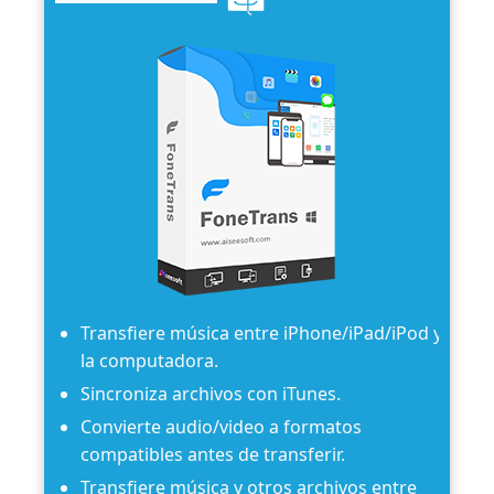
Transfiere música entre iPhone/iPad/iPod y
la computadora.
Sincroniza archivos con iTunes.
Convierte audio/video a formatos
compatibles antes de transferir.
Transfiere música y otros archivos entre