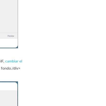
GIF,
cambiar el
e fondo./div>