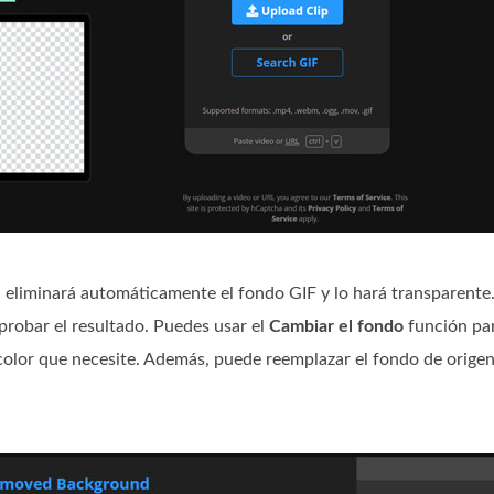
F, eliminará automáticamente el fondo GIF y lo hará transparente
robar el resultado. Puedes usar el
Cambiar el fondo
función par
 color que necesite. Además, puede reemplazar el fondo de orige