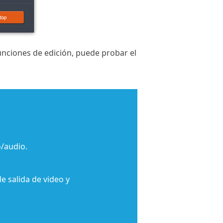
unciones de edición, puede probar el
/audio.
de salida de video y