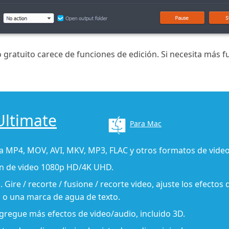
 gratuito carece de funciones de edición. Si necesita más f
Ultimate
Para Mac
a MP4, MOV, AVI, MKV, MP3, FLAC y otros formatos de video
ón de video 1080p HD/4K UHD.
Gire / recorte / fusione / recorte video, ajuste los efectos 
o una marca de agua de texto.
agregue más efectos de video/audio, incluido 3D.