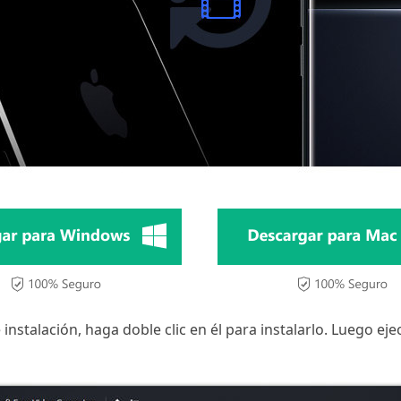
nstalación, haga doble clic en él para instalarlo. Luego ej