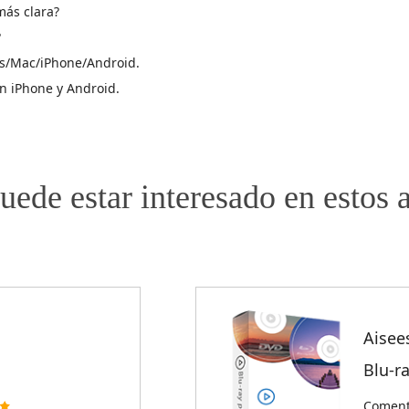
más clara?
?
ws/Mac/iPhone/Android.
n iPhone y Android.
uede estar interesado en estos a
Aisee
Blu-r
Comenta