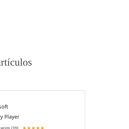
rtículos
soft
ay Player
rios (20)