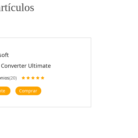
rtículos
soft
 Converter Ultimate
onios
(20)
nte
Comprar