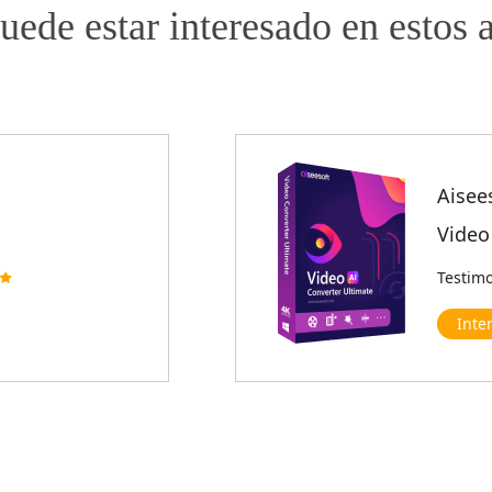
uede estar interesado en estos a
Aisee
Video
Testim
Inte