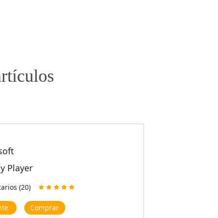
rtículos
soft
ay Player
rios (20)
nte
Comprar