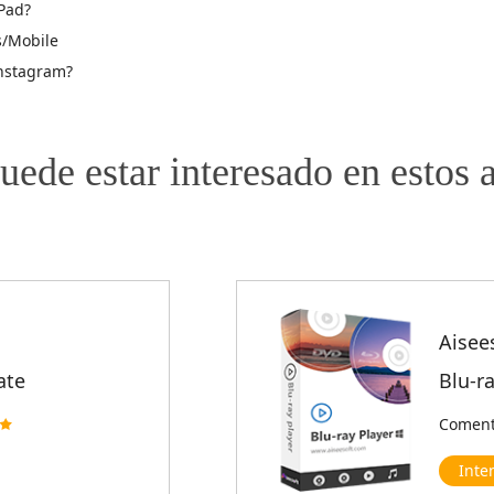
Pad?
s/Mobile
Instagram?
uede estar interesado en estos a
Aisee
ate
Blu-r
Comenta
Inte