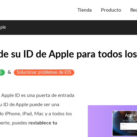
Tienda
Producto
Re
ple
de su ID de Apple para todos lo
&
S
Solucionar problemas de iOS
 Apple ID es una puerta de entrada
su ID de Apple puede ser una
do iPhone, iPad, Mac y a todos los
uerte, puedes
restablece tu