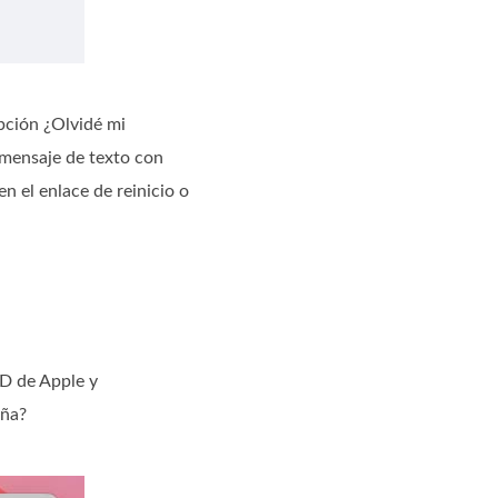
opción ¿Olvidé mi
 mensaje de texto con
n el enlace de reinicio o
ID de Apple y
eña?