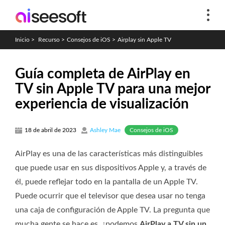
Inicio
>
Recurso
>
Consejos de iOS
>
Airplay sin Apple TV
Guía completa de AirPlay en
TV sin Apple TV para una mejor
experiencia de visualización
Consejos de iOS
18 de abril de 2023
Ashley Mae
AirPlay es una de las características más distinguibles
que puede usar en sus dispositivos Apple y, a través de
él, puede reflejar todo en la pantalla de un Apple TV.
Puede ocurrir que el televisor que desea usar no tenga
una caja de configuración de Apple TV. La pregunta que
mucha gente se hace es, ¿podemos
AirPlay a TV sin un