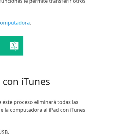
funciones le permite transferir otros
a computadora
.
d con iTunes
e este proceso eliminará todas las
de la computadora al iPad con iTunes
USB.