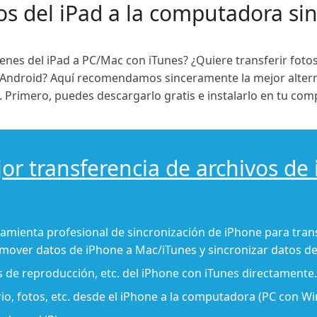
os del iPad a la computadora si
nes del iPad a PC/Mac con iTunes? ¿Quiere transferir foto
Android? Aquí recomendamos sinceramente la mejor altern
 Primero, puedes descargarlo gratis e instalarlo en tu co
or transferencia de archivos de
ramienta profesional de sincronización de iPhone para trans
, mover datos de iPhone a Mac/iTunes y sincronizar datos d
as de reproducción, etc. del iPhone con iTunes directamente.
rio, fotos, etc. desde el iPhone a la computadora (PC con W