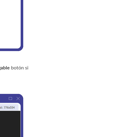
gable
botón si