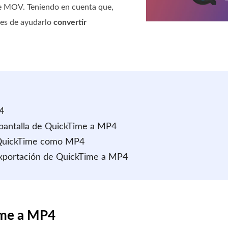
e MOV. Teniendo en cuenta que,
les de ayudarlo
convertir
4
 pantalla de QuickTime a MP4
s QuickTime como MP4
 exportación de QuickTime a MP4
ime a MP4