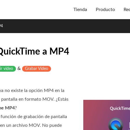
Tienda
Producto
Re
P4
 QuickTime a MP4
&
ir vídeo
Grabar Vídeo
a no existe la opción MP4 en la
e pantalla en formato MOV. ¿Estás
ime MP4
?
función de grabación de pantalla
o en un archivo MOV. No puede