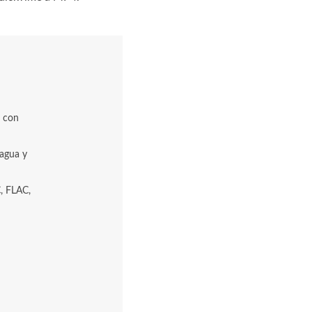
a con
 agua y
, FLAC,