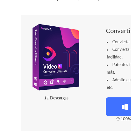
Convert
Convierta 
Convierta
facilidad.
Potentes f
más.
Admite cu
etc.
1
1
Descargas
100% 