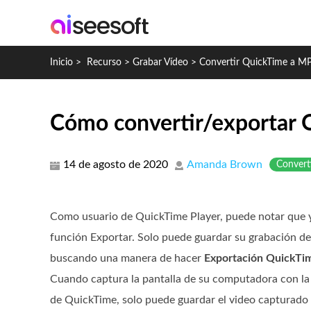
Inicio
>
Recurso
>
Grabar Vídeo
>
Convertir QuickTime a M
Cómo convertir/exportar
14 de agosto de 2020
Amanda Brown
Convert
Como usuario de QuickTime Player, puede notar que y
función Exportar. Solo puede guardar su grabación d
buscando una manera de hacer
Exportación QuickT
Cuando captura la pantalla de su computadora con la 
de QuickTime, solo puede guardar el video capturad