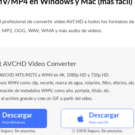
V/MP4 en Windows y Mac (más fácil)
d profesional de convertir video AVCHD a todos los formatos d
V, MP2, OGG, WAV, WMA y más audio de videos.
ft AVCHD Video Converter
a AVCHD MTS/M2TS a WMV en 4K, 1080p HD y 720p HD.
ivos WMV como clip, recorte, marca de agua, rotación, filtro, efectos, etc
ormación de metadatos WMV, como año, portada, título, etc.
l archivo grande y cree un GIF a partir del video.
Descargar
Descargar
Para Windows
Para macOS
Seguro. Sin anuncios.
100% Seguro. Sin anuncios.