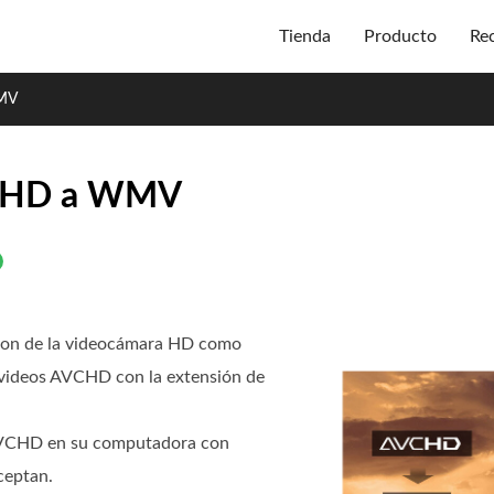
Tienda
Producto
Re
WMV
VCHD a WMV
ion de la videocámara HD como
 videos AVCHD con la extensión de
 AVCHD en su computadora con
ceptan.