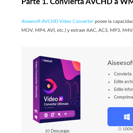
Parte 1. Convierta AVCHD a WM
Aiseesoft AVCHD Video Converter
posee la capacida
MOV, MP4, AVI, etc.) y extraer AAC, AC3, MP3, M4
Aiseeso
Conviert
Edite arch
Edite inf
Comprima e
100% 
1
0
Descargas