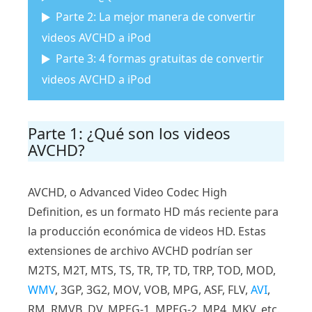
Parte 2: La mejor manera de convertir
videos AVCHD a iPod
Parte 3: 4 formas gratuitas de convertir
videos AVCHD a iPod
Parte 1: ¿Qué son los videos
AVCHD?
AVCHD, o Advanced Video Codec High
Definition, es un formato HD más reciente para
la producción económica de videos HD. Estas
extensiones de archivo AVCHD podrían ser
M2TS, M2T, MTS, TS, TR, TP, TD, TRP, TOD, MOD,
WMV
, 3GP, 3G2, MOV, VOB, MPG, ASF, FLV,
AVI
,
RM, RMVB, DV, MPEG-1, MPEG-2, MP4, MKV, etc.