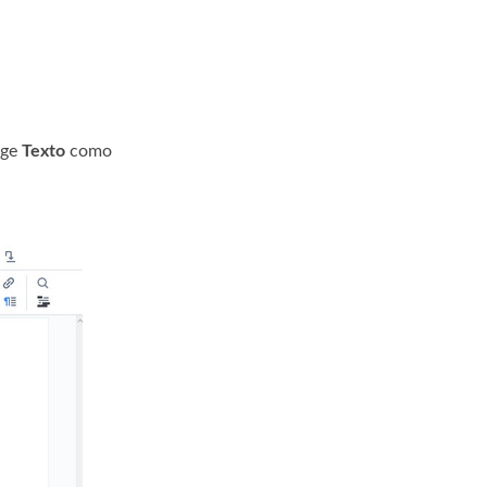
ige
Texto
como