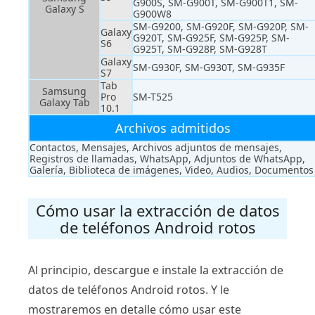
G900S, SM-G900T, SM-G900T1, SM-
Galaxy S
G900W8
SM-G9200, SM-G920F, SM-G920P, SM-
Galaxy
G920T, SM-G925F, SM-G925P, SM-
S6
G925T, SM-G928P, SM-G928T
Galaxy
SM-G930F, SM-G930T, SM-G935F
S7
Tab
Samsung
Pro
SM-T525
Galaxy Tab
10.1
Archivos admitidos
Contactos, Mensajes, Archivos adjuntos de mensajes,
Registros de llamadas, WhatsApp, Adjuntos de WhatsApp,
Galería, Biblioteca de imágenes, Video, Audios, Documentos
Cómo usar la extracción de datos
de teléfonos Android rotos
Al principio, descargue e instale la extracción de
datos de teléfonos Android rotos. Y le
mostraremos en detalle cómo usar este