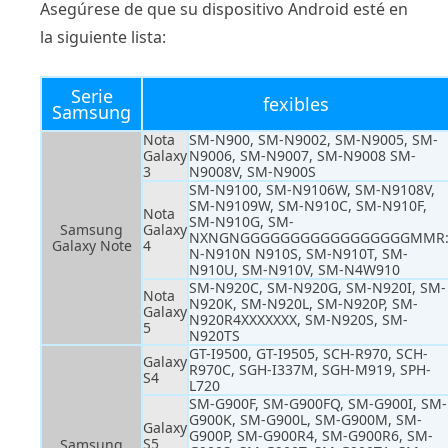
Asegúrese de que su dispositivo Android esté en
la siguiente lista:
Serie
fexibles
Samsung
Nota
SM-N900, SM-N9002, SM-N9005, SM-
Galaxy
N9006, SM-N9007, SM-N9008 SM-
3
N9008V, SM-N900S
SM-N9100, SM-N9106W, SM-N9108V,
SM-N9109W, SM-N910C, SM-N910F,
Nota
SM-N910G, SM-
Samsung
Galaxy
NXNGNGGGGGGGGGGGGGGGGGMMR
Galaxy Note
4
N-N910N N910S, SM-N910T, SM-
N910U, SM-N910V, SM-N4W910
SM-N920C, SM-N920G, SM-N920I, SM-
Nota
N920K, SM-N920L, SM-N920P, SM-
Galaxy
N920R4XXXXXXX, SM-N920S, SM-
5
N920TS
GT-I9500, GT-I9505, SCH-R970, SCH-
Galaxy
R970C, SGH-I337M, SGH-M919, SPH-
S4
L720
SM-G900F, SM-G900FQ, SM-G900I, SM-
G900K, SM-G900L, SM-G900M, SM-
Galaxy
G900P, SM-G900R4, SM-G900R6, SM-
S5
Samsung