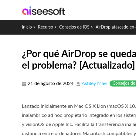
Inicio
>
Recurso
>
Consejos de iOS
>
AirDrop atascado en 
¿Por qué AirDrop se queda
el problema? [Actualizado]
21 de agosto de 2024
Ashley Mae
Consejos de
Lanzado inicialmente en Mac OS X Lion (macOS X 10.7)
inalámbrico ad hoc propietario integrado en los sis
y visionOS de Apple Inc. Facilita la transferencia inal
distancia entre ordenadores Macintosh compatibles y 