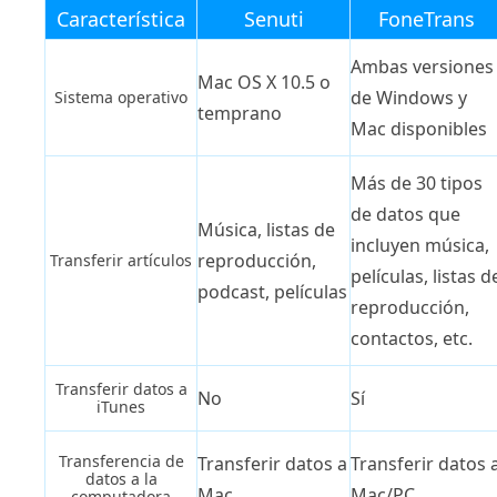
Característica
Senuti
FoneTrans
Ambas versiones
Mac OS X 10.5 o
de Windows y
Sistema operativo
temprano
Mac disponibles
Más de 30 tipos
de datos que
Música, listas de
incluyen música,
reproducción,
Transferir artículos
películas, listas d
podcast, películas
reproducción,
contactos, etc.
Transferir datos a
No
Sí
iTunes
Transferencia de
Transferir datos a
Transferir datos 
datos a la
Mac
Mac/PC
computadora