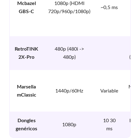
(en
Mcbazel
1080p (HDMI
~0,5 ms
GBS-C
27,
720p/960p/1080p)
89
dóla
RetroTINK
480p (480i ->
Al
2X-Pro
480p)
($13
Marsella
Mode
1440p/60Hz
Variable
mClassic
($
Bajo
Dongles
10 30
1080p
- $
genéricos
ms