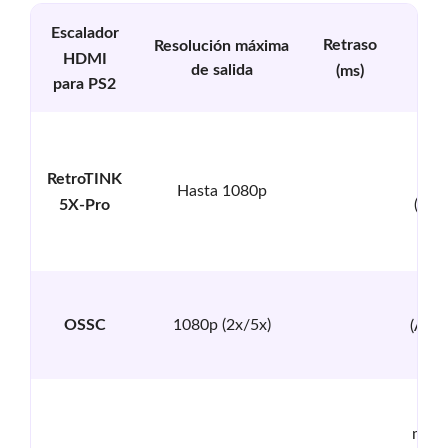
Escalador
Retraso
Resolución máxima
Nive
HDMI
de salida
pre
(ms)
para PS2
RetroTINK
Al
Hasta 1080p
5X-Pro
($32
Al
OSSC
1080p (2x/5x)
(Alre
de $
Pre
mode