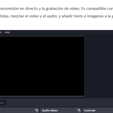
ransmisión en directo y la grabación de vídeo. Es compatible c
idas, mezclar el vídeo y el audio, y añadir texto e imágenes a la 