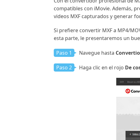
Con el convertidor profesional de 
compatibles con iMovie. Además, pro
videos MXF capturados y generar fo
Si prefiere convertir MXF a MP4/MOV
esta parte, le presentaremos un buen
Paso 1
Navegue hasta
Convertio
Paso 2
Haga clic en el rojo
De co