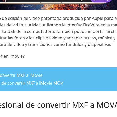
 de edición de video patentada producida por Apple para Ma
as de video a la Mac utilizando la interfaz FireWire en la m
erto USB de la computadora. También puede importar archiv
tar las fotos y los clips de video y agregar títulos, música 
ora de video y transiciones como fundidos y diapositivas.
f en imovie?
convertir MXF a iMovie
ea de convertir MXF a iMovie MOV
fesional de convertir MXF a MOV