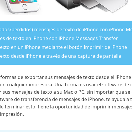
nados/perdidos) mensajes de texto de iPhone con iPhone M
es de texto en iPhone con iPhone Messages Transfer
texto en un iPhone mediante el botón Imprimir de iPhone
exto desde iPhone a través de una captura de pantalla
ormas de exportar sus mensajes de texto desde el iPhone 
con cualquier impresora. Una forma es usar el software de
 sus mensajes de texto a su Mac o PC, sin importar que se 
oftware de transferencia de mensajes de iPhone, te ayuda a 
 terminar esto, tiene la oportunidad de imprimir mensajes
 impresión.