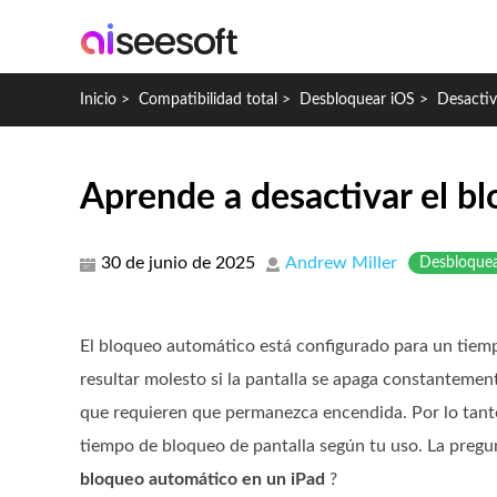
Inicio
>
Compatibilidad total
>
Desbloquear iOS
>
Desactiv
Aprende a desactivar el b
30 de junio de 2025
Andrew Miller
Desbloquea
El bloqueo automático está configurado para un tiemp
resultar molesto si la pantalla se apaga constantement
que requieren que permanezca encendida. Por lo tanto
tiempo de bloqueo de pantalla según tu uso. La pregu
bloqueo automático en un iPad
?