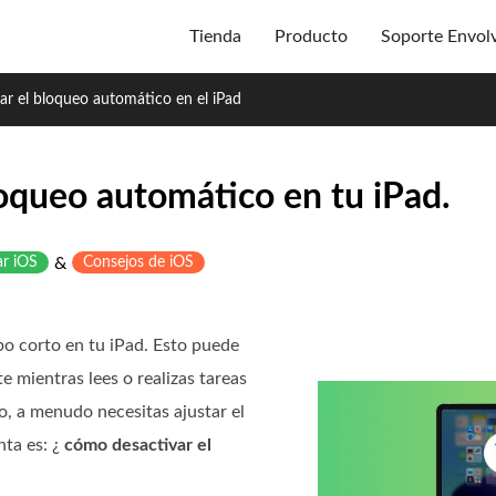
Tienda
Producto
Soporte Envol
ar el bloqueo automático en el iPad
loqueo automático en tu iPad.
r iOS
&
Consejos de iOS
o corto en tu iPad. Esto puede
e mientras lees o realizas tareas
, a menudo necesitas ajustar el
nta es: ¿
cómo desactivar el