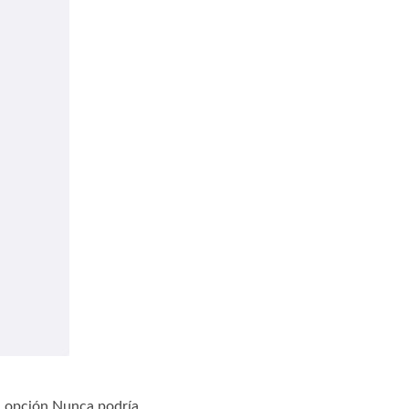
 opción Nunca podría