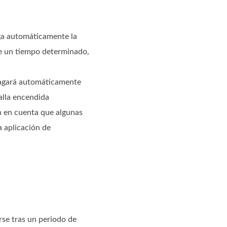
aga automáticamente la
de un tiempo determinado,
apagará automáticamente
alla encendida
n en cuenta que algunas
 aplicación de
rse tras un periodo de