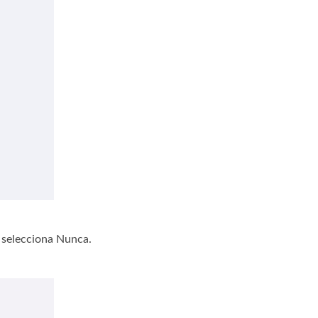
, selecciona Nunca.