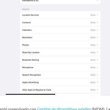
e esté supervisado con
Gestión de dispositivos móviles
(MDM). La