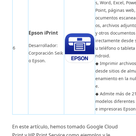
s, Word, Excel, Pow
Point, páginas web,
ocumentos escane
os, archivos adjunt
Epson iPrint
y otros documentos
irectamente desde 
Desarrollador:
6
u teléfono o tableta
Corporación Seik
ndroid.
o Epson.
◆ Imprimir archivo
desde sitios de alm
enamiento en la nu
e.
◆ Admite más de 2
modelos diferentes
e impresoras Epson
En este artículo, hemos tomado Google Cloud
Print y HP Print Service como ejemplos y le