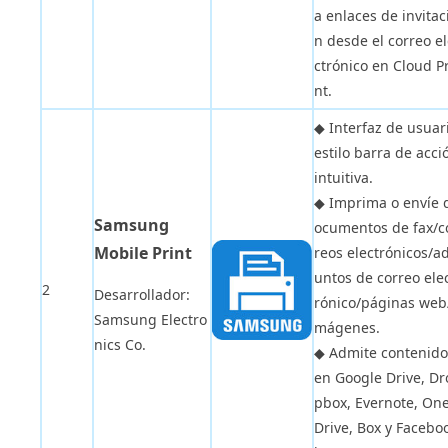
a enlaces de invitac
n desde el correo e
ctrónico en Cloud Pr
nt.
◆ Interfaz de usuar
estilo barra de acci
intuitiva.
◆ Imprima o envíe 
Samsung
ocumentos de fax/c
Mobile Print
reos electrónicos/ad
untos de correo ele
2
Desarrollador:
rónico/páginas web
Samsung Electro
mágenes.
nics Co.
◆ Admite contenido
en Google Drive, Dr
pbox, Evernote, On
Drive, Box y Facebo