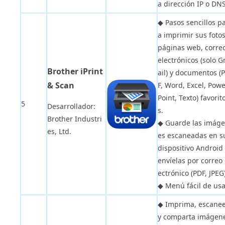
a dirección IP o DNS
◆ Pasos sencillos p
a imprimir sus fotos
páginas web, corre
electrónicos (solo 
Brother iPrint
ail) y documentos (
& Scan
F, Word, Excel, Pow
Point, Texto) favorit
5
Desarrollador:
s.
Brother Industri
◆ Guarde las imág
es, Ltd.
es escaneadas en s
dispositivo Android
envíelas por correo 
ectrónico (PDF, JPEG)
◆ Menú fácil de usa
◆ Imprima, escane
y comparta imágen