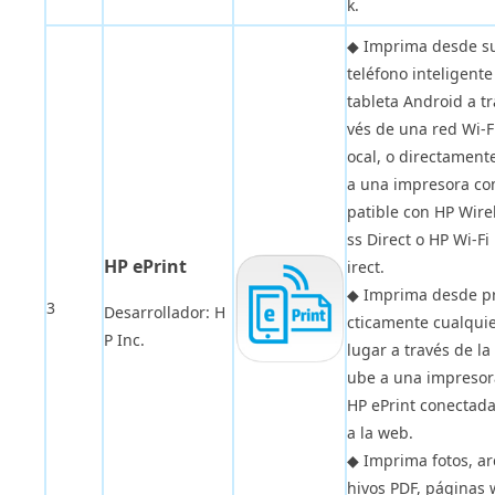
k.
◆ Imprima desde s
teléfono inteligente
tableta Android a tr
vés de una red Wi-Fi
ocal, o directament
a una impresora c
patible con HP Wire
ss Direct o HP Wi-Fi
HP ePrint
irect.
◆ Imprima desde p
3
Desarrollador: H
cticamente cualqui
P Inc.
lugar a través de la
ube a una impresor
HP ePrint conectad
a la web.
◆ Imprima fotos, ar
hivos PDF, páginas 