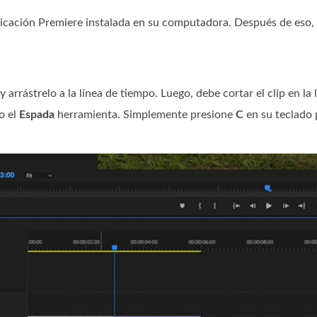
licación Premiere instalada en su computadora. Después de eso, i
 arrástrelo a la línea de tiempo. Luego, debe cortar el clip en la
o el
Espada
herramienta. Simplemente presione
C
en su teclado p