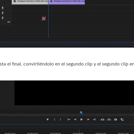
ta el final, convirtiéndolo en el segundo clip y el segundo clip en