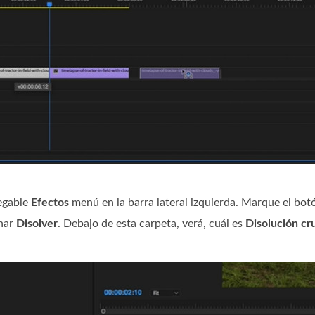
egable
Efectos
menú en la barra lateral izquierda. Marque el bot
onar
Disolver
. Debajo de esta carpeta, verá, cuál es
Disolución cr