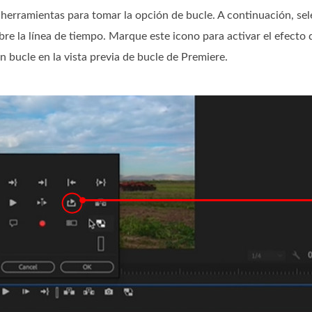
e herramientas para tomar la opción de bucle. A continuación, se
bre la línea de tiempo. Marque este icono para activar el efecto 
n bucle en la vista previa de bucle de Premiere.