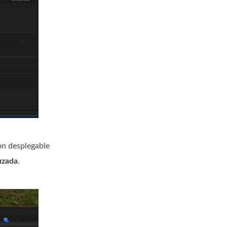
ón desplegable
uzada
.