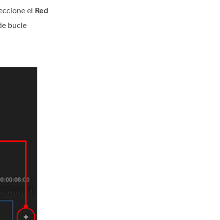
leccione el
Red
de bucle