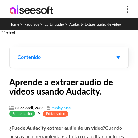
Home
>
Recursos
>
Editar audio
>
Audacity Extraer audio de vídeo
```html
Contenido
Aprende a extraer audio de
vídeos usando Audacity.
28 de Abril, 2026
Ashley Mae
&
Editar audio
Editar video
¿Puede Audacity extraer audio de un vídeo?
Cuando
buscas una herramienta gratuita para editar audio, es