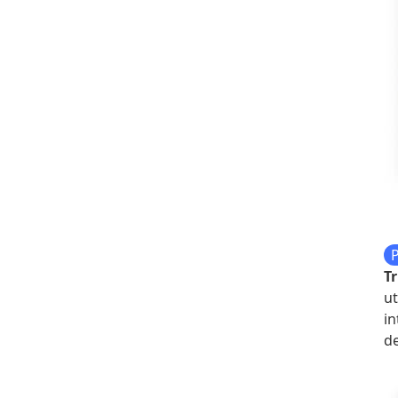
T
ut
in
d