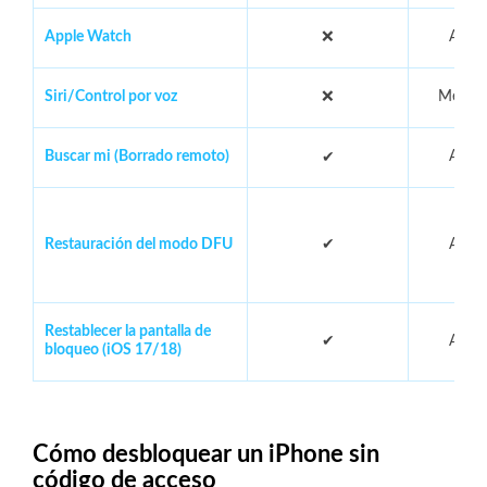
Apple Watch
❌
Acer
Siri/Control por voz
❌
Menos
Buscar mi (Borrado remoto)
Acer
✔
Restauración del modo DFU
✔
Acer
Restablecer la pantalla de
✔
Acer
bloqueo (iOS 17/18)
Cómo desbloquear un iPhone sin
código de acceso