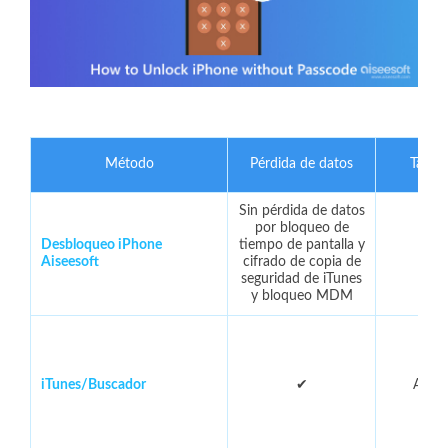
Método
Pérdida de datos
Tasa d
Sin pérdida de datos
por bloqueo de
Desbloqueo iPhone
tiempo de pantalla y
9
Aiseesoft
cifrado de copia de
seguridad de iTunes
y bloqueo MDM
iTunes/Buscador
✔
Acer