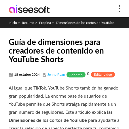
Inicio
>
Recurso
>
Propina
>
Dimensiones de los cortos de YouTube
Guía de dimensiones para
creadores de contenido en
YouTube Shorts
&
Editar video
18 octubre 2024
Jenny Ryan
Soborno
Al igual que TikTok, YouTube Shorts también ha ganado
gran popularidad. La enorme base de usuarios de
YouTube permite que Shorts atraiga rápidamente a un
gran número de seguidores. Este artículo explica
las
Dimensiones de los cortos de YouTube
para ayudarte a
crear la relación de aspecto perfecta para tu contenido