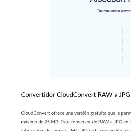
Convertidor CloudConvert RAW a JPG
CloudConvert ofrece una versión gratuita que le perm
máximo de 25 MB. Este conversor de RAW a JPG en lín
fabricantes de cámaras. Más allá de la conversión bás