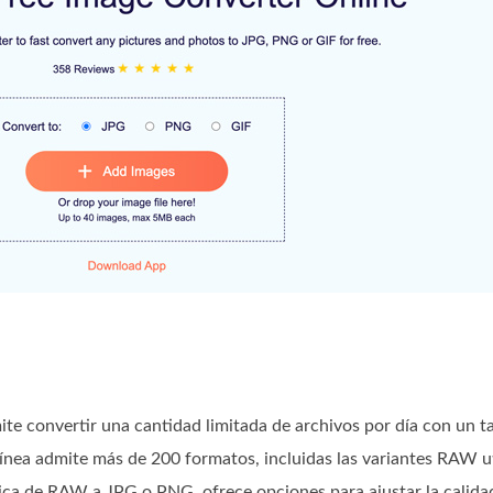
ite convertir una cantidad limitada de archivos por día con un 
ea admite más de 200 formatos, incluidas las variantes RAW uti
ica de RAW a JPG o PNG, ofrece opciones para ajustar la calidad