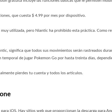
sión gratuita incluye las funciones básicas que le permiten modif
.
iones, que cuesta $ 4.99 por mes por dispositivo.
 muy utilizada, pero Niantic ha prohibido esta práctica. Como re
ntic, significa que todos sus movimientos serán rastreados duran
n temporal de jugar Pokemon Go por hasta treinta días, dependi
inalmente pierdes tu cuenta y todos los artículos.
hone
 para iOS. Hay sitios web que proporcionan la descarga para And