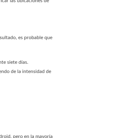
icar las ubicaciones de
sultado, es probable que
te siete días.
endo de la intensidad de
roid, pero en la mayoría