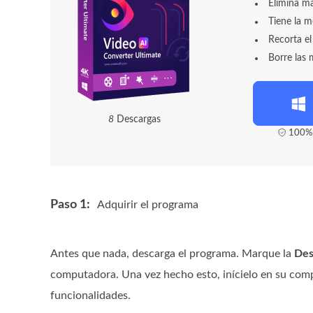
Elimina ma
Tiene la m
Recorta el
Borre las 
1
1
Descargas
100% 
Paso 1:
Adquirir el programa
Antes que nada, descarga el programa. Marque la
Des
computadora. Una vez hecho esto, inícielo en su compu
funcionalidades.