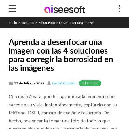
Inicio
>
Recurso
>
Editar Foto
>
Desenfocar una imagen
Aprenda a desenfocar una
imagen con las 4 soluciones
para corregir la borrosidad en
las imágenes
Editar Foto
11 de Julio de 2022
Gerald Christian
Con una cámara, puede capturar cada momento que
sucede a su vista. Instantáneamente, captúrelo con su
teléfono, DSLR, cámara de acción y fotografía. De
hecho, nos encanta tomar una foto de todo lo que
nuestros ojos pueden ver. La mayoría de las veces, nos