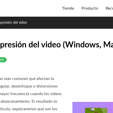
Tienda
Producto
Rec
mpresión del vídeo
presión del video (Windows, Mac
deo
mas más comunes que afectan la
egular, desenfoque o distorsiones
mayor frecuencia cuando los videos
almacenamiento. El resultado es
rtículo, exploraremos qué son los