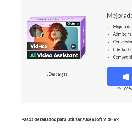
Mejorado
Mejora de 
Admite has
Conversión
Interfaz f
Compatibi
6
Descargas
100% 
Pasos detallados para utilizar Aiseesoft VidHex