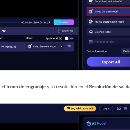
n el
Icono de engranaje
y tu resolución en el
Resolución de salid