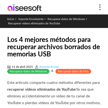
Inicio
>
Soporte Envolvente
>
Recuperar datos de Windows
>
Recuperar vídeos eliminados de YouTube
Los 4 mejores métodos para
recuperar archivos borrados de
memorias USB
11 de abril 2025
Amanda Brown
&
Recuperar datos de Windows
Recuperar datos de Mac
Este artículo comparte cuatro métodos diferentes para
recuperar vídeos eliminados de YouTube
Ya sea que
elimines accidentalmente un video de tu canal de
YouTube o pierdas videos de YouTube por otros motivos,