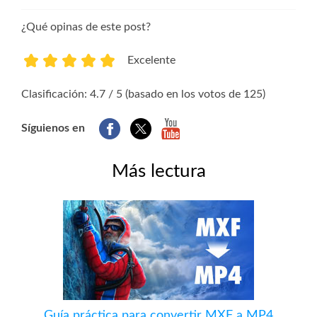
¿Qué opinas de este post?
Excelente
1
2
3
4
5
Clasificación: 4.7 / 5 (basado en los votos de 125)
Síguienos en
Más lectura
Guía práctica para convertir MXF a MP4