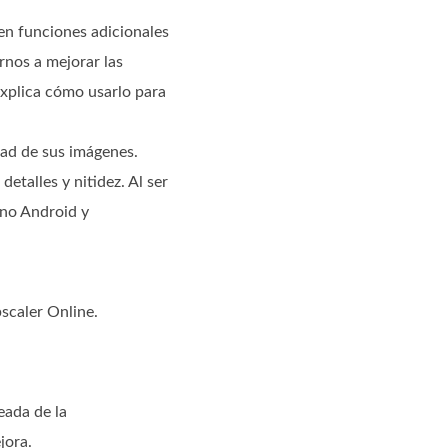
cen funciones adicionales
rnos a mejorar las
explica cómo usarlo para
dad de sus imágenes.
etalles y nitidez. Al ser
ono Android y
scaler Online.
eada de la
jora.